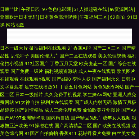
日韩艹比|午夜日屄|97色色电影院|51人操超碰在线|av资源网站|
亚洲欧洲日本无码|日本黄色高清视频|午夜福利三区|69自拍|91日
操
网站地图
欧美女主播导航网 豆花视频久久 日本电影午夜福利 福利社亚洲无码 日韩αV
日本一级大片
微拍福利在线观看
91香蕉APP
国产二区三区
国产精
品性
乱伦种子
美国伦理大片
国产二区在线观看
美女伦理视频
福利
91综合娱乐 wwwA片 五月瑟瑟夜夜 51麻豆传媒 久久伊人av 99插逼王 精品
偷拍小视频
91社区国产
丁香五月天堂
欧美变态一区
国产综合在线
观看
国产免费一级片
福利视频资源站
成人午夜在线观看
欧美图片
素人 午夜日韩A片 操操超碰 伊人99大香蕉 91视频进入网页 国产日韩操逼
在线观看
在线观看h视频
国产a级0
变性人妖
国产福利永久
日韩中
文字幕观看
足交在线播放91
丁香五月色网站
黄色3级抢网站
国产一
91人妻人人干 日韩肏屄一线天 国产精品传媒久久 免费观看91网站 欧美成人
区二区
日本一级婬片
久久免费手机视频
学生妹Av网站
亚洲人成免
费网站
91大神自拍
福利片在线观看
国产成人内射无码
激情五月极
www 色色的天堂 91综合日韩蜜桃 豆花成人在线 日韩色网址 91的美女视频
品婷婷
国产剧情精品
成人三级伦理免费
偷怕欧美亚州图片
国产AV
国产AV
97亚洲精华液
国内精自线
国产精品3级片
成年女人视频
狠
91啦国产剧情 国产美女 日韩另类色图 国产成色免费在线 91试看 91视频按
狠撸亚洲欧美
91操碰在线
国产高清精品二区
国产欧美在线视频
欧
美色综合网
91国产自拍偷拍
香蕉911
花蝴蝶看片免费
白丝美女免
摩 欧美草逼网 91极速视频 国产美女自在线 99热超碰免费 另类爱爱 日韩图