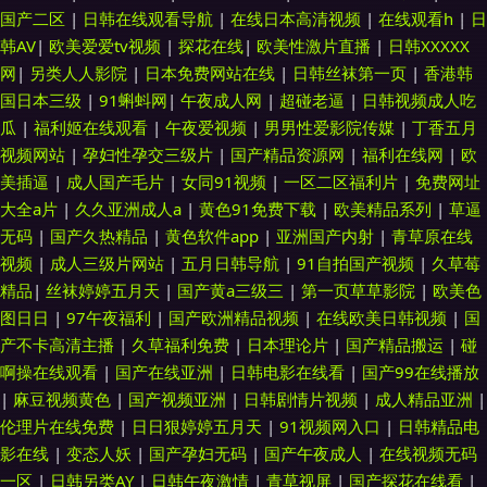
国产二区
|
日韩在线观看导航
|
在线日本高清视频
|
在线观看h
|
日
韩AV
|
欧美爱爱tv视频
|
探花在线
|
欧美性激片直播
|
日韩XXXXX
网
|
另类人人影院
|
日本免费网站在线
|
日韩丝袜第一页
|
香港韩
国日本三级
|
91蝌蚪网
|
午夜成人网
|
超碰老逼
|
日韩视频成人吃
瓜
|
福利姬在线观看
|
午夜爱视频
|
男男性爱影院传媒
|
丁香五月
视频网站
|
孕妇性孕交三级片
|
国产精品资源网
|
福利在线网
|
欧
美插逼
|
成人国产毛片
|
女同91视频
|
一区二区福利片
|
免费网址
大全a片
|
久久亚洲成人a
|
黄色91免费下载
|
欧美精品系列
|
草逼
无码
|
国产久热精品
|
黄色软件app
|
亚洲国产内射
|
青草原在线
视频
|
成人三级片网站
|
五月日韩导航
|
91自拍国产视频
|
久草莓
精品
|
丝袜婷婷五月天
|
国产黄a三级三
|
第一页草草影院
|
欧美色
图日日
|
97午夜福利
|
国产欧洲精品视频
|
在线欧美日韩视频
|
国
产不卡高清主播
|
久草福利免费
|
日本理论片
|
国产精品搬运
|
碰
啊操在线观看
|
国产在线亚洲
|
日韩电影在线看
|
国产99在线播放
|
麻豆视频黄色
|
国产视频亚洲
|
日韩剧情片视频
|
成人精品亚洲
|
伦理片在线免费
|
日日狠婷婷五月天
|
91视频网入口
|
日韩精品电
影在线
|
变态人妖
|
国产孕妇无码
|
国产午夜成人
|
在线视频无码
一区
|
日韩另类AY
|
日韩午夜激情
|
青草视屏
|
国产探花在线看
|