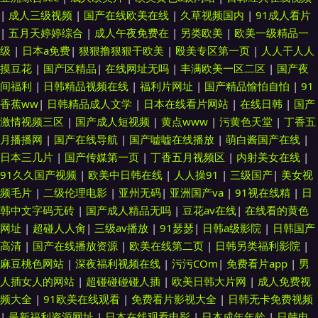
|
成人三级视频
|
国产在线欧美在线
|
久草视频国内
|
91成人看片
|
五月天婷婷综合
|
成人午夜免费在
|
另类欧美
|
欧美一级精品一
级
|
日本a免费
|
狠狠撸狠狠干欧美
|
殴美专区第一页
|
人人干人人
摸豆花
|
国产区精品
|
在线网址无吗
|
丰满欧美一区二区
|
国产夜
间福利
|
日韩精品视频在线
|
福利片网址
|
国产精品愉怕自怕
|
91
香蕉ww
|
日韩精品成人文学
|
日本在线看片网站
|
在线日韩
|
国产
激情视频三区
|
国产成人短视频
|
黄点www
|
污黄色天堂
|
丁香五
月播播网
|
国产在线导航
|
国产嘘嘘在线播放
|
萌白酱国产在线
|
日本三几片
|
国产传媒第一页
|
丁香五月视频区
|
内射美女在线
|
91久久国产视频
|
欧美中日韩在线
|
人人操91
|
三级国产
|
美女视
频毛片
|
二级伦理电影
|
亚州无码
|
亚洲国产va
|
91视在线精
|
日
韩中文字码无砖
|
国产成人精品无吗
|
豆花av在线
|
在线看的黄色
网址
|
超碰人人肏
|
三级av播放
|
91瑟瑟
|
日韩a级影院
|
日韩国产
高清
|
国产在线播放资源
|
欧美在线第二页
|
日韩另类福利影院
|
麻豆桃色网站
|
深夜福利视频在线
|
污污COm
|
免费看片app
|
男
人插女人的网站
|
超碰碰碰碰人插
|
欧美日韩大片网
|
成人免费视
频大全
|
91欧美在线观看
|
免费看片影视大全
|
日韩无卡免费视频
|
最新福利资源网址
|
日本在线观看电影
|
日本成年年龄
|
日韩电