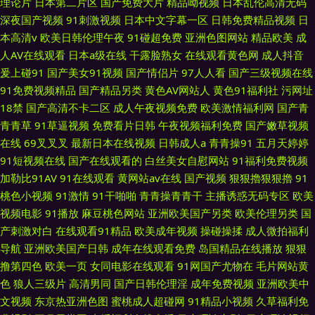
理论片
日本第二片区
国产免费大片
精品呦视频
日本乱伦高清无码
深夜国产视频
91刺激视频
日本中文字幕一区
日韩免费精品视频
日
本高清v
欧美日韩伦理午夜
91碰超免费
亚洲色图网站
精品欧美
成
人AV在线观看
日本a级在线
干露脸熟女
在线观看黄色网
成人抖音
爰上碰91
国产美女91视频
国产情侣片
97人人看
国产三级视频在线
91免费视频精品
国产精品另类
黄色AV网站人
黄色91福利社
污网址
18禁
国产高清不卡二区
成人午夜视频免费
欧美激情福利网
国产青
青青草
91草逼视频
免费看片日韩
午夜视频福利免费
国产嫩草视频
在线
69叉叉叉
最新日本在线视频
日韩成人a
青青操91
五月天婷婷
91短视频在线
国产在线观看的
白丝美女自慰网站
91福利免费视频
加勒比91AV
91在线观看
黄网站av在线
国产视频
狠狠擼狠狠擼
91
桃色小视频
91激情
91干啪啪
青青操青青干
主播诱惑无码专区
欧美
视频电影
91播放
麻豆桃色网站
亚洲欧美国产另类
欧美伦理另类
国
产刺激对白
在线观看91精品
欧美成年视频
操碰操揉
成人微拍福利
导航
亚洲欧美国产日韩
成年在线观看免费
岛国精品在线播放
狠狠
撸第四色
欧美一页
女同电影在线观看
91网国产尤物在
毛片网站黄
色
狼人三级片
高清男同
国产日韩伦理淫
成年免费视频
亚洲欧美中
文视频
东京热亚洲色图
蜜桃成人超碰网
91精品小视频
久草福利免