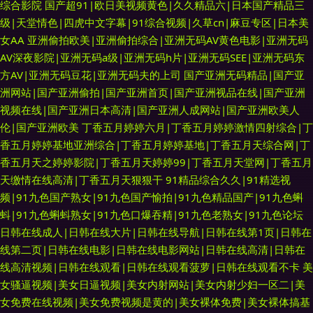
综合影院
国产超91|欧日美视频黄色|久久精品六|日本国产精品三
级|天堂情色|四虎中文字幕|91综合视频|久草cn|麻豆专区|日本美
女AA
亚洲偷拍欧美|亚洲偷拍综合|亚洲无码AV黄色电影|亚洲无码
AV深夜影院|亚洲无码a级|亚洲无码h片|亚洲无码SEE|亚洲无码东
方AV|亚洲无码豆花|亚洲无码夫的上司
国产亚洲无码精品|国产亚
洲网站|国产亚洲偷拍|国产亚洲首页|国产亚洲视品在线|国产亚洲
视频在线|国产亚洲日本高清|国产亚洲人成网站|国产亚洲欧美人
伦|国产亚洲欧美
丁香五月婷婷六月|丁香五月婷婷激情四射综合|丁
香五月婷婷基地亚洲综合|丁香五月婷婷基地|丁香五月天综合网|丁
香五月天之婷婷影院|丁香五月天婷婷99|丁香五月天堂网|丁香五月
天缴情在线高清|丁香五月天狠狠干
91精品综合久久|91精选视
频|91九色国产熟女|91九色国产愉拍|91九色精品国产|91九色蝌
蚪|91九色蝌蚪熟女|91九色口爆吞精|91九色老熟女|91九色论坛
日韩在线成人|日韩在线大片|日韩在线导航|日韩在线第1页|日韩在
线第二页|日韩在线电影|日韩在线电影网站|日韩在线高清|日韩在
线高清视频|日韩在线观看|日韩在线观看菠萝|日韩在线观看不卡
美
女骚逼视频|美女日逼视频|美女内射网站|美女内射少妇一区二|美
女免费在线视频|美女免费视频是黄的|美女裸体免费|美女裸体搞基