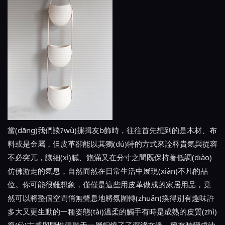
當(dāng)我們談?wù)摷揖友b飾時，往往首先想到的是木材、布
料或是金屬，但皮革卻能以其獨(dú)特的方式來詮釋貴氣與從容
不必突兀，讓細(xì)膩、飽滿又在分寸之間既保持著低調(diào)
仿佛游走的氣息，自然而然在日常生活中展現(xiàn)不凡的品
位。你可能很難想象，僅僅是這些用皮革做成的家居用品，竟
然可以將整個空間悄無聲息地將氛圍轉(zhuǎn)換得別有趣味許
多大又更生動的一種姿態(tài)溫柔的觸手有時是成熟的皮質(zhì)