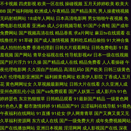
不卡视频
四虎影视
欧美一区在线
操碰视频
五月天婷婷欧美
欧美大
BB
国产福利啪啪
欧洲成人午夜精品
国产精品美乳
男人操蜜桃视频
TS赵恩静 国产精品毛片A片 69国精产品自偷 青草网址 伊人婷婷影院 欧洲日
无码射精网站
18成年人网站
日本高清电影网
男女啪啪午夜视频
免
费电影在线观看
亚洲ab
成人少妇视频导航
91国产小青蛙
国产成年
一区精品 午夜视频在线 激情文学亚洲 香蕉视频官网 免费91免费 成人AV资
免费网站
国产视频高清在线
精品香蕉
求a片网址
麻豆tv在线观看
在
线撸丝片
91草碰
国产成人激情视频
黑料吃瓜精品偷拍
91大神合集
源网站 麻豆视频18 肏屄资源站 A级片网站 91在线破处 午夜91视频 国产特
成人拍拍拍免费
香港伦理剧
日韩大片观看网址
日韩免费电影
91羞
羞视频
国产网站
青草全福视在线
性导航影视AV
日本一级在线视频
级直播 91深候 肏91网 久热精品10 超碰A片 日本色情天堂 久草首页老司机
国产好片浮力
91久操
国产精品成人在线
精品免费看
人人看操碰
午
夜伦理电影网
久久国自产拍精品
高清乱码0
国产欧美
日韩三级黄色
欧美入口一二三 人碰人操人碰 亚洲毛片网站 91视频18 熟女色网 肏屄日韩网
A片
伦理电影亚洲国产
福利姬黄色网址
欧美伊人影院
丁香成人五月
花
黄色网网址女
久草视频最新网址
日韩大片在线看
久久亚洲人成
址 ab片免费观看 超碰在线一起 日韩草草草 综合久久 国产情侣啪啪啪 国产
亚州色图乱伦小说
国产va免费观看
国产人妖第二
成人影片h
91色
婷婷瑟色
东京热狠狠草
日韩精品观看
91最新国产精品
一级黄色网
三线电影大全 精品玖玖热 殴美蜜桃 美日韩一二三 国产成人在线免费 自拍超
91色色人妻
都市激情婷婷
91精品国产91
云涩福利在线导航
91视色
午夜福利在线网站
91直播
91处女
伊人网青青草
国产又爽又黄又无
碰人人 美女网站欧美色 日屄欧美日屄 日本a片级播放 www色图 豆花传媒网
久草福利资源网
东方成人在线
国产一级免费大片
成年免费视频网站
国产在线播放网站
亚洲日本视频
淫淫网网
成人影视国产在线
深夜
官网 殴美A∨ 韩国一级黄色片 日韩久久精品 AV福利网 人人操人人色网 尤物