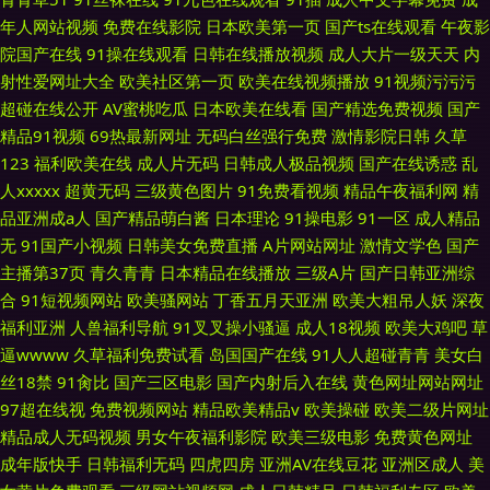
年人网站视频
免费在线影院
日本欧美第一页
国产ts在线观看
午夜影
院国产在线
91操在线观看
日韩在线播放视频
成人大片一级天天
内
射性爱网址大全
欧美社区第一页
欧美在线视频播放
91视频污污污
超碰在线公开
AV蜜桃吃瓜
日本欧美在线看
国产精选免费视频
国产
精品91视频
69热最新网址
无码白丝强行免费
激情影院日韩
久草
123
福利欧美在线
成人片无码
日韩成人极品视频
国产在线诱惑
乱
人xxxxx
超黄无码
三级黄色图片
91免费看视频
精品午夜福利网
精
品亚洲成a人
国产精品萌白酱
日本理论
91操电影
91一区
成人精品
无
91国产小视频
日韩美女免费直播
A片网站网址
激情文学色
国产
主播第37页
青久青青
日本精品在线播放
三级A片
国产日韩亚洲综
合
91短视频网站
欧美骚网站
丁香五月天亚洲
欧美大粗吊人妖
深夜
福利亚洲
人兽福利导航
91叉叉操小骚逼
成人18视频
欧美大鸡吧
草
逼wwww
久草福利免费试看
岛国国产在线
91人人超碰青青
美女白
丝18禁
91肏比
国产三区电影
国产内射后入在线
黄色网址网站网址
97超在线视
免费视频网站
精品欧美精品v
欧美操碰
欧美二级片网址
精品成人无码视频
男女午夜福利影院
欧美三级电影
免费黄色网址
成年版快手
日韩福利无码
四虎四房
亚洲AV在线豆花
亚洲区成人
美