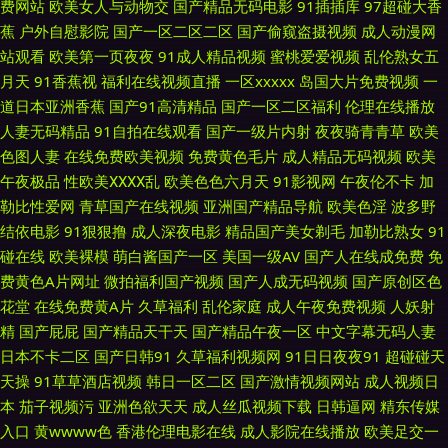
费网站
欧美女人与动物交
国产精品无码电影
91插插库
97超碰大香
蕉
户外自慰影院
国产一区二区二区
国产偷窥盗摄视频
成人动漫网
区 日本色站 亚州色图20p 人妖tsav 听听深爱激情网 日本黄123区 伊人大香
站观看
欧美第一页夜夜
91成人精品视频
蜜桃爱爱视频
乱伦熟女五
月天
91香蕉视
福利在线视频直播
一区xxxxx
岛国大片免费视频
一
蕉网 avtt久久天堂 三级黄色视频 超碰人人爱人人 不卡久久 亚洲性爱福利导
道日本亚洲香蕉
国产91高清精品
国产一区二区福利
伦理在线播放
人妻无码精品
91自拍在线观看
国产一级片内射
夜夜骑青青草
欧美
航 超碰日韩 日韩美女电影 欧美无毒在线 人妻绯色入口 91色搞 日韩一区 91
色图人妻
在线免费欧美视频
免费黄色毛片
成人精品无码视频
欧美
午夜极品
性欧美ⅩⅩⅩⅩ乱
欧美色色六月天
91影视网
午夜伦不卡
加
婷婷西瓜 青娱乐青娱乐54 影音先锋欧美四级 麻豆有码视频 91视频在线观 成
勒比性爱网
青草国产在线视频
亚洲国产精品导航
欧美色淫
波多野
结依电影
91狠狠撸
成人深夜电影
精品国产美女剃毛
加勒比熟女
91
人A级网站 亚州色区 99超碰精品 精品大香蕉伊人 91在线破处 三级片试看
碰在线
欧美裸模
萌白酱国产一区
美国一级AV
国产人在线成免费
免
费黄色A片网址
微拍福利国产视频
国产人成无码视频
国产原创区色
91狼友社 黄色片青青草 97视频精品 www变态天堂 麻豆专区 狼窝AV专区 精
花堂
在线免费黄A片
久草福利
乱伦家庭
成人午夜免费视频
人妖射
精
国产屁屁
国产精品天干天
国产精品午夜一区
中文字幕无码人妻
品中文在线 97人人舔 岛国毛片在线观看 黄色激情久久 日本免费A∨ 午夜天
日本不卡二区
国产日韩91
久草福利视频网
91日日夜夜91
超碰碰天
天操
91草草酒店视频
韩日一区二区
国产激情视频网站
成人视频日
堂影院 欧美岛国网站 91页免费视频 91社区在线视频 日日曹干 福利在线aa
本
茄子视频污
亚洲色欲天天
成人丝瓜视频下载
日韩逼网
精东传媒
入口
黄wwww色
香港伦理电影在线
成人影院在线播放
欧美足交一
免费三级毛片 99成人 51色女婷婷导航 日本3级片人妻 日韩专区视频 日韩欧