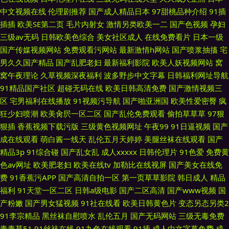
中文视频在线
伦理剧推荐
国产成人精品日本
97甜桃品种介绍
91插
插插
欧美SE第二页
毛片内射女
激情另类欧美一二
国产色视频
孕妇
三级av无码
日韩欧美色综合
美女社区成人
在线免费看片
日本一级
国产传媒视频网站
免费观看污网站
最新激情h网站
国产喷浆抽搐
宅
男久久国产精品
国产乱肥老妇
最新福利影院
欧美人妖视频网站
窝
窝午夜理论
久草视频深夜福利
波多野步中文字幕
日韩福利网址导航
91精品国产社区
超碰无码在线
欧美日韩高清免费
国产激情视频三
区
宅男福利在线播放
91视频污导航
国产啪亚洲国
欧美性爱密臀
疯
狂少妇喷潮
欧美肏屄一区二区
国产乱伦免费观看
偷拍草草草
97狠
狠插
香蕉视频下载污版
三级黄色视频网址
午夜99
91日逼视频
国产
成在线观看
萌白酱一线天
乱伦五月天婷婷
美腿丝袜在线观看
国产
精品3p
91综合碰
国产乱女乱
成人xxxxx
日韩伦理片
91色爱
免费黄
色av网址
欧美肥老妇
欧美在线tv
加勒比在线视屏
国产美女在线免
费
91香蕉污APP
国产高清自拍一区
第一页草草影院
韩日成人
精品
福利
91天堂一区二区
日韩a级电影
国产二区高清
国产www视频
国
产粉嫩
国产男女猛视频
91社在线看
欧美日韩黄色片
变态另态另类2
91李宗精品
黑丝袜自慰喷水
乱伦五月
国产无码网站
三级无毒免费
青青草51
91丝袜在线
91九色在线观看
91插
成人中文字幕免费
成