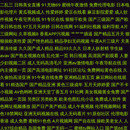
二乱三
日韩美女直播
91尤物69
蜜桃午夜激情
免费伦理电影
日本电
影伦理片
黄瓜视频成人
性爱婷婷
爱豆在线看
麻豆影院爱爱
成人软
91麻豆高清视频 国产天天操天天爽 成人网站 伊人影院成人A片 超碰97色色
件视频
午夜宅男在线
91专区在线
狠狠干欧美
国产三级国产
国产欧
美日韩在线
97五月天婷婷
日韩在线网
91福利社视频
福利导航
A片
亚洲黑料1区2区 91国产在线 亚州三级片 欧美成人免费网址 黑丝网址
三级网站
久草视频8
香蕉APP污视频
艹艹艹插逼
国产精品五月天
狠
狠操欧美性爱
国产绝色精品
精品孕妇无码视频
午夜A片三级片
天美
果冻传媒
久久国产成人精品
精品93久久久
日本人妖射精
学生妹
avav
国产熟女视频在线
乱伦第一页
韩日视频
高清国产剧观看
人妻
少妇视频二区
成人无码高清毛片
亚洲av激情电影
午夜导航在线
国
内主播第一页
国产高清电影网址
91社区论坛
免费网站黄色在线
久
久偷拍高清亚洲
91午夜在线免费
亚洲精品第五页
麻豆网站在线观
看
91精选国产
国产精品亚洲
黄色三级成年
五月天婷婷爱
国产不卡
小视频
AV色哟哟
亚洲天堂丁香五月
91社网
美女视频黄全免费
国产
精品第一页国
另类区另类欧美
欧美色图乱伦小说
免费成人软件
黄
色网址视频播放
国产日产美产精品
成人午夜视频
伦理视频网站
黄
色18禁网站
亚洲无码视频在线
成人无码看片
91原创社区
伦理电影
香港
成人免费
蜜桃91色色
A片视频网
国产自在线
操欧美老女人
人
人97综合精品
岛国免费
国产无码一二
蜜桃tv网站入口
国产第66页