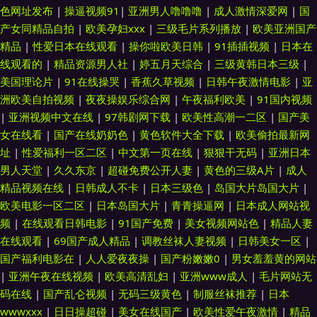
色网址发布
|
操逼视频91
|
亚洲男人噜噜噜
|
成人激情深爱网
|
国
产女同精品自拍
|
欧美孕妇xxx
|
三级毛片系列播放
|
欧美亚洲国产
精品
|
性爱日本在线观看
|
操你啦欧美日韩
|
91插插视频
|
日本在
线观看的
|
精品资源男人社
|
婷五月天综合
|
三级黄韩日本三级
|
美国理论片
|
91在线操哭
|
香蕉久草视频
|
日韩午夜激情电影
|
亚
洲欧美自拍视频
|
夜夜操娱乐综合网
|
午夜福利欧美
|
91国内视频
|
亚洲视频中文在线
|
97韩剧网下载
|
欧美性高潮一二区
|
国产美
女在线看
|
国产在线奶奶色
|
黄色软件大全下载
|
欧美偷拍最新网
址
|
性爱福利一区二区
|
中文第一页在线
|
狠狠干无码
|
亚洲日本
男人天堂
|
久久东京
|
超碰免费公开人妻
|
黄色的三级A片
|
成人
精品视频在线
|
日韩成人不卡
|
日本三级色
|
岛国大片岛国大片
|
欧美电影一区二区
|
日本岛国大片
|
青青操逼网
|
日本成人网站视
频
|
在线观看日韩电影
|
91国产免费
|
美女视频网站色
|
精品人妻
在线观看
|
69国产成人精品
|
调教丝袜人妻视频
|
日韩美女一区
|
国产福利电影在
|
人人爱夜夜操
|
国产粉嫩嫩0
|
男女羞羞黄的网站
|
亚洲午夜在线视频
|
欧美高清乱妇
|
亚洲www成人
|
毛片网站无
码在线
|
国产乱仑视频
|
无码三级黄色
|
制服丝袜推荐
|
日本
wwwxxx
|
日日操超碰
|
美女在线国产
|
欧美性爱午夜激情
|
精品