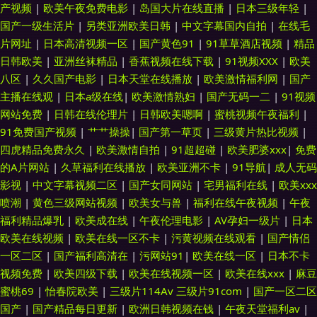
产视频
|
欧美午夜免费电影
|
岛国大片在线直播
|
日本三级年轻
|
国产一级生活片
|
另类亚洲欧美日韩
|
中文字幕国内自拍
|
在线毛
片网址
|
日本高清视频一区
|
国产黄色91
|
91草草酒店视频
|
精品
日韩欧美
|
亚洲丝袜精品
|
香蕉视频在线下载
|
91视频XXX
|
欧美
八区
|
久久国产电影
|
日本天堂在线播放
|
欧美激情福利网
|
国产
主播在线观
|
日本a级在线
|
欧美激情熟妇
|
国产无码一二
|
91视频
网站免费
|
日韩在线伦理片
|
日韩欧美嗯啊
|
蜜桃视频午夜福利
|
91免费国产视频
|
艹艹操操
|
国产第一草页
|
三级黄片热比视频
|
四虎精品免费永久
|
欧美激情自拍
|
91超超碰
|
欧美肥婆xxx
|
免费
的A片网站
|
久草福利在线播放
|
欧美亚洲不卡
|
91导航
|
成人无码
影视
|
中文字幕视频二区
|
国产女同网站
|
宅男福利在线
|
欧美xxx
喷潮
|
黄色三级网站视频
|
欧美女与兽
|
福利在线午夜视频
|
午夜
福利精品爆乳
|
欧美成在线
|
午夜伦理电影
|
AV孕妇一级片
|
日本
欧美在线视频
|
欧美在线一区不卡
|
污黄视频在线观看
|
国产情侣
一区二区
|
国产福利高清在
|
污网站91
|
欧美在线一区
|
日本不卡
视频免费
|
欧美四级下载
|
欧美在线视频一区
|
欧美在线xxx
|
麻豆
蜜桃69
|
怡春院欧美
|
三级片114Av 三级片91com
|
国产一区二区
国产
|
国产精品每日更新
|
欧洲日韩视频在钱
|
午夜天堂福利av
|