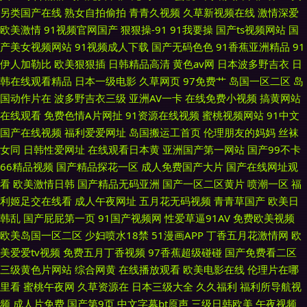
另类国产在线
熟女自拍偷拍
青青久视频
久草新视频在线
激情深爱
欧美激情
91视频官网国产
狠狠操-91
91我要操
国产ts视频网站
国
产美女视频网站
91视频成人下载
国产无码色色
91香蕉亚洲精品
91
伊人加勒比
欧美狠狠插
日韩精品高清
黄色av网
日本波多野吉衣
日
韩在线观看精品
日本一级电影
久草网页
97免费艹
岛国一区二区
岛
国动作片在
波多野吉衣三级
亚洲AV一卡
在线免费小视频
搞黄网站
在线观看
免费色情A片网扯
91资源在线视频
蜜桃视频网站
91中文
国产在线视频
福利爱爱网址
岛国搬运工首页
伦理朋友的妈妈
丝袜
女同
日韩性爱网址
在线观看日本黄
亚洲国产第一网站
国产99不卡
66精品视频
国产精品探花一区
成人免费国产大片
国产在线网址观
看
欧美激情日韩
国产精品无码亚洲
国产一区二区黄片
喷潮一区
福
利姬足交在线看
成人午夜网址
五月花无码视频
青青草国产
欧美日
韩乱
国产屁屁第一页
91国产视频网
性爱草逼91AV
免费欧美视频
欧美岛国一区二区
少妇喷水18禁
51漫画APP
丁香五月花激情网
欧
美爱爱tv视频
免费五月丁香视频
97香蕉超级碰碰
国产免费看二区
三级黄色片网站
综合网黄
在线播放观看
欧美电影在线
伦理片在哪
里看
蜜桃午夜网
久草资源在
日本三级大全
久久福利
福利所导航视
频
成人片免费
国产第9页
中文字幕bt原声
三级日韩欧美
午夜视频