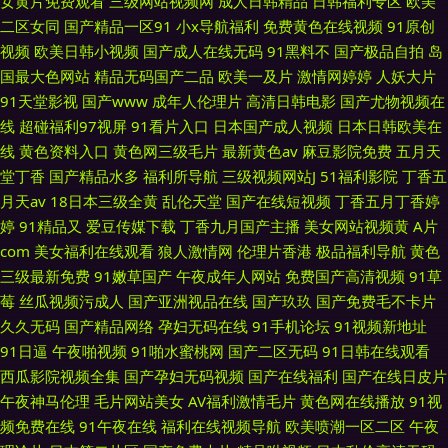
女黄片免费观看
三级网站视频网
成人日韩精品
日韩福利专区
欧美
二区女同
国产精品一区91
小x导航福利
免费黄色在线视频
91原创
视频
欧美日韩小视频
国产成人在线无码
91黑料不
国产极品自拍
岛
国最大色网站
精品无码国产二品
欧美一及片
激情网婷婷
人妖大片
91天堂影视
国产www
成年人伦理片
高清日韩电影
国产尤物视频在
线
超碰福利97视屏
91看片入口
日本国产成人视频
日本日韩欧美在
线
黄色资料入口
黄色网三级毛片
最新黄色av
麻豆影院免费
五月天
堂丁香
国产精品水多
福利所导航
三级视频网站J
51福利影院
丁香五
月天av
18日本三级全黄
乱伦天堂
国产在线短视频
丁香五月丁香婷
婷
91精品又
爱豆传媒下载
丁香九月国产主播
美女网站视频黄
A片
com
美女福利在线观看
狼人激情网
伦理片香港
极品福利导航
黄色
三级最新免费
91嫩草国产
午夜成年人网站
免费国产高清视频
91草
莓
丝瓜视频污成人
国产亚洲视品在线
国产玖玖
国产免费毛不卡片
久久无码
国产精品网络
孕妇无码在线
91手机论坛
91视频新地址
91日逼
午夜啪视频
91啪水蜜桃网
国产二区无码
91日韩在线观看
西瓜影院视频全集
国产孕妇无码视频
国产在线福利
国产在线日皮片
午夜神马伦理
毛片网站美女
AV福利激情毛片
黄色网在线播放
91视
频免费在线
91午夜在线
福利在线视频导航
欧美喷潮一区二区
午夜