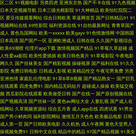
区二区
91视频电影
另类四虎
亚洲东京热
国产不卡在线
91九色视频
日本天堂视频导航
日本三级光棍影院
91大神精品
欧美怡红院院二
美国产综合 青青草青娱乐 日韩亚洲成人电影 AV资源自拍 大香蕉免费超碰 超
区
爱豆传媒观看网站
综合日韩欧美
草逼网首页
国产日韩精品91
91
视频网站在线
69性影院
福利资源在线
91自拍最新网址
青青草国产
碰天天干 91链接免费下载 九一精品中文字幕 欧美成人超碰不卡 变态人妖肛
成人
黄色岛国网站
欧美一xxxxx
欧美gayv
91色情激情网
中国韩国
日本高清
国产国产一区
亚洲欧洲成人
日韩在线
久久国产影视综合
交 97资源超碰碰 国产天天骚 91社区入口免费 AV性导航 变态AV导航网 91免
欧美69潮喷
伦理片app下载
激情视频国产精品
91草莓久草超碰
成
人性爱aa影院
欧美性爱插插
欧美日韩色黄片
91草莓影院
午夜电影
费性爱色情 欧美性爱A级片 91大茄子 51国产成人自拍 91视频色色 欧美女生
网久久
国产丝袜美女
国产精彩视频
操碰视屏
国产福利在线
91久久
影院
免费日韩电影
日韩成人影视
欧美精品性交
午夜宅男免费
另类
穴 91c一区 国产第113页 伊人97 大香蕉www久久 1024国产毛片 a片石榴视
亚洲色情
家庭乱伦理电影
91草B草B视频
国产精品熟女一
国产巨乳
在线观看
四虎免费91
国内精品无码短片
超碰成人操操
欧美猛交视
频 成人九草视频 欧日美视频黄色 日本www免费 韩国AV网3 91视频精品网站
频
西瓜影院在线观看
欧美做受日韩
国产在线一
国产原创视频在线
国产视频高清
国产丝袜一区
黄色av网址大全
人妻乱视
国产成人在
日本污www 青久草91 午夜大片 三级伦理av 国产自排视频大全 传媒avcom
线网站
久草视频资源站
综合五月香
成人app在线
四虎试看
91男女
国产男小鲜肉同
福利影院网站
激情五月天色色
欧美极品电影
日韩
亚洲色图性爱 欧美大片aa在线 麻豆双飞日本 国内精品夜夜操 超碰人人骑 在
成人第一页
国产日韩欧美电影
久久机热
成人午夜网
黄色天堂男人
操视频免费91
日韩中文在线
精品中的精品
97国产精品视频
91美女
线伪娘AV 精品91视频 欧美变态另类 俺去爷新网 福利A片500 天天操夜夜撸