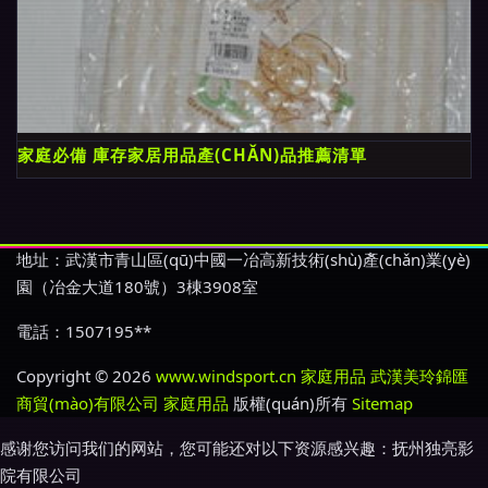
家庭必備 庫存家居用品產(CHǍN)品推薦清單
地址：武漢市青山區(qū)中國一冶高新技術(shù)產(chǎn)業(yè)
園（冶金大道180號）3棟3908室
電話：1507195**
Copyright © 2026
www.windsport.cn
家庭用品
武漢美玲錦匯
商貿(mào)有限公司
家庭用品
版權(quán)所有
Sitemap
感谢您访问我们的网站，您可能还对以下资源感兴趣：抚州独亮影
院有限公司