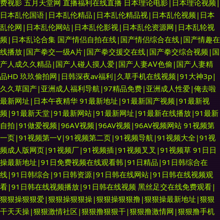
费视影
五月天堂网
直播福利在线直播
日本理论电影|日本理论视频|
日本乱伦国语|日本乱伦精品|日本乱伦精品视|日本乱伦视频|日本
乱伦网|日本乱伦网站|日本乱伦影视|日本乱伦资源网|日本乱轮视
频|日本乱论合集
国产情侣自拍在线|国产情侣综合在线|国产情趣在
线播放|国产拳交一级A片|国产拳交援交在线|国产拳交综合视频|国
产人成久久精品|国产人碰人摸人爱|国产人妻AⅤ色偷|国产人妻精
品HD
玖玖偷拍网|日韩深夜av福利|久草手机在线视频|91大神3p|
久久草国产|亚洲成人福利导航|97精品免费|亚洲成人性爱|俺去啦
最新网址|日本午夜精华
91最新地址|91最新国产视频|91最新视
频|91最新天堂|91最新网站|91最新网址|91最新在线播放|91最新
自拍|91做爱视频|96AⅤ视频|96AV视频|96AV视频网站
91视频第
一页|91视频第一V|91视频第二页|91视频导航|91视频大全|91视
频成人版网页|91视频厂|91视频插|91视频叉叉|91视频草
91日日
操最新地址|91日免费视频在线观看韩|91日精品|91日韩综合在
线|91日韩综合|91日韩资源|91日韩在线网站|91日韩在线视频观
看|91日韩在线视频播放|91日韩在线视频
黑丝足交在线免费观看|
狠狠操狠狠爱|狠狠操狠狠操|狠狠操狠狠撸|狠狠操最新地址|狠狠
干天天操|狠狠激情社区|狠狠撸狠狠干|狠狠撸激情网|狠狠撸手机