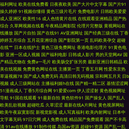
福利网址
欧美在线免费看
日夜夜欧美
国产大片中文字幕
国产片91
操久婷婷
91视频你懂得
黄色三级片毛片
免费电影片
日韩欧美爱爱
喷水 国产精品色色 超碰国产99 国产久草视频 伪娘互操 91黑丝自慰 成人国
成人亚洲区
欧美性16
成人色情黄片在线
在线观看亚洲精品
国产热
综合
久草网视频在线看
午夜精品网影院
伦理片完整版
黄视网站在
产黄在线看 91性爱国产 91在线精品视频 美女视频 豆花av网 97在线综合 无
线播放
国产片自拍
国产在线91
AV亚洲网址
国产经典三级在线
丁香
婷婷五月综合
五月花亚洲综合
国产影院第一页
乱码欧美孕交
超碰
码天美麻豆 超碰97极品9 亚州第一夜 免费看的91 在线免费91 欧美AA视频
在线艹
日本在线护士
黄色三级免费网址
香港电影伦理片
91黄色电
影
亚洲一区成人视频
国产福利电影
日韩成人影片
男的天堂网AV
国
福利剧场 91P社区入口 久久大香蕉 欧美啪啪91 www簧片网站 肏草碰91 国
产精品尤物在
免费a一毛片
欧美肠交扩张另类
最新亚洲日韩精品
欧
美在线视频
免费黄色网址在线
主播第一页
丁香五月网
性爱东京热
产福利区视频 欧美色AB 一区一区一去二级 东京热自慰自行车 午夜看片 性交
草逼视频78
国产成人免费无码
高清日韩无码视频
宗和网五月天
日b
视频
成人三级网站在
主播福利姬h在线
国产精一精二区
基情涩涩网
综合网 91超碰天堂 少妇自蔚 综合网爱豆 91人妻在线 91夫妻看篇 丝袜香蕉
51漫画成人
丁香5月综合网
91爱爱com
伊人涩涩射
黄色视频网址
导航
91国在线观看
91最新自拍
黄色软件91
国产操女人
国产乱人
论理 亚洲韩国最新版片 伊人久久精品区 狠狠撸成人在线 国产精品传媒导航
欧美乱欲视频
超碰吃瓜
久草涩涩
最新在线A片网址
黄色视屏网站
欧美午夜寂寞影院
新视觉影视
成人写真福利
欧美内射网址
日本中
国产操美女 午夜看片 欧美激情另类 人妻美少妇 少妇久久5151 97在线资源
文字幕无码
97日穴网
成人免费在线
精品国产免费观看
国产不卡高
清
91av在线播放
91制作传媒
岛国av资源
超碰91资源
国产乱一乱
肏屄天堂91 日韩寂寞影院 91porn蝌蚪 97视频色色 欧洲亚洲午夜 综合影院