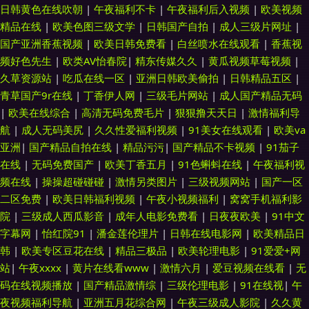
日韩黄色在线吹朝
|
午夜福利不卡
|
午夜福利后入视频
|
欧美视频
精品在线
|
欧美色图三级文学
|
日韩国产自拍
|
成人三级片网址
|
国产亚洲香蕉视频
|
欧美日韩免费看
|
白丝喷水在线观看
|
香蕉视
频好色先生
|
欧类AV怡春院
|
精东传媒久久
|
黄瓜视频草莓视频
|
久草资源站
|
吃瓜在线一区
|
亚洲日韩欧美偷拍
|
日韩精品五区
|
青草国产9r在线
|
丁香伊人网
|
三级毛片网站
|
成人国产精品无码
|
欧美在线综合
|
高清无码免费毛片
|
狠狠撸天天日
|
激情福利导
航
|
成人无码美尻
|
久久性爱福利视频
|
91美女在线观看
|
欧美va
亚洲
|
国产精品自拍在线
|
精品污污
|
国产精品不卡视频
|
91茄子
在线
|
无码免费国产
|
欧美丁香五月
|
91色蝌蚪在线
|
午夜福利视
频在线
|
操操超碰碰碰
|
激情另类图片
|
三级视频网站
|
国产一区
二区免费
|
欧美日韩福利视频
|
午夜小视频福利
|
窝窝手机福利影
院
|
三级成人西瓜影音
|
成年人电影免费看
|
日夜夜欧美
|
91中文
字幕网
|
怡红院91
|
潘金莲伦理片
|
日韩在线电影网
|
欧美精品日
韩
|
欧美专区豆花在线
|
精品三极品
|
欧美轮理电影
|
91爱爱+网
站
|
午夜xxxx
|
黄片在线看www
|
激情六月
|
爱豆视频在线看
|
无
码在线视频播放
|
国产精品激情综
|
三级伦理电影
|
91在线视
|
午
夜视频福利导航
|
亚洲五月花综合网
|
午夜三级成人影院
|
久久黄