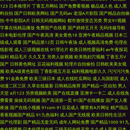
123
日本推理片
丁香五月网站
国产免费看视频
极品成人色
成人黑
料自拍
国产日韩欧美网站
国产无码av
老湿A片影院
国产精品自拍偷
拍
牛牛影院A片
日韩无码视频网站
都市激情变态另类
男女91视频
字幕在线精品播放
免费国产在线看
国产婷婷五月天
无码传媒导航
日本电影伦理
国产午夜高清
美女黄色18
亚洲午夜精品视频
日本三
级成人观看
国产精品第12页
日韩午夜场
成人视频高清免费
伦理在
线影视
成人三级视频在线
91理论片
欧美日韩性爱福利
av午夜探花
福利
精品毛片
久久叉叉
另类人妖视频
欧美熟妇穴视频
丁香五月V
国产
日韩黄色网址
豆花福利视频
轮理片自拍偷拍
日韩欧美美女视
频
欧美A级黄色影院
丁香影视五月花
福利视频电影久久
污污污污免
费
91金典免费
欧美三级日本
成人在线吃瓜网站
成人岛国影院
成人
动漫二区三区
久草在线最新
日韩精品推荐
国产精品一区自拍
男人
天堂
a片123
另类视频欧美
国产在线直播
亚洲卡一卡二
成人在线免
费看黄
操操无码视频
国产高清第一页
91国产在线播放
国产女人夜
夜做
国产在线小视频
91com
91豆花成人
哪里有A片网址
精产国品
香蕉视频国产精品
91九色福利
成人国产无线视
欧美日韩性生活片
国产伦理剧
国产精品无套无码
成年人网站免费
国产精品1000
91九
色在线视频
日本伦理片在线
三级无码在线天堂
久久成人亚洲
日本