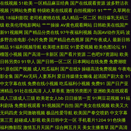
在线视频
51欧美
一区精品麻豆经典
国产在线观看资源
波多野洁衣
视频
污网站免费看
特级欧美在线观看
自拍视频91
91艹艹
久草网在
福利91 AV久久人人操 国产色网站 伦理片大香蕉 91破解版片 欧美第一页导
线
18福利影院
老司机蜜桃在线
成人精品一区二区
韩日爆乳无码三
级
欧美伦理电影网站
艹艹操操
AV黄色观看网站
日韩欧美在线国产
航 国伦精品区 国产伪娘视频 97影院福利 91換覺 另类激情ve 美女AA片 老司
新91视频网
国产精品分类在线
97午夜福利视频
岛国AV动作无码
波
多野吉依电影
小h片免费
国产精品色色视屏
国产午夜成人
最新日韩
机色狼影院 男人的天堂红桃 岛国大片网站 成人自拍网 欧美综合性爱网 午夜
精品
91福利视频导航
欧美喷水影院
91爱爱视频
欧美色图论坛
91
榴莲小视频
国产高清一卡新区
国产看片资源
二色吧97资源站
欧美
资源福利 欧美性网 午夜激情综合网 另类欧美人l 97夫妻超碰 91在线欧洲 成
日韩另类0
91华人
国产日韩一区二区
日本网站在线免费
免费潮喷
91原创国产视频
成人吃瓜福利
国产在线9
操碰高清免费视频
午夜电
人超碰自拍 91豆花网 www国产中文 超碰自拍 做爱91视频 日韩一欧美色色
影全集
国产AV无码
人妻系列
爱豆传媒倩女幽魂
超清国产剧大全
91
中文字幕在线
免费在线小视频
吃瓜福利小视频
免费91
国产日产亚
久久伊人国产精品 午夜老湿机 www黄淫 午夜视频在线导航 欧美三级aaa 91
洲精品
91社在线高清
人人草香蕉
激情另类图片
亚洲欧美在线观看
成人三级成人三级
欧美老女人bb
日日操第一页
91网豆花视频
91福
视频国语免费 日本色情免费影院 欧美超碰在线 伦理视频91 91性吧 香蕉视频
利剧场
免费影视观看
91视频国产自拍
国产美女在线视频
欧美又大
无码四虎
女同激吻视频
极品性爱导航
欧美国产拳交喷奶
中文字幕
污污污污 日韩成人网站} 韩国无码片 欧美性交一区二区 黄色三级片yyc 国产
第三页
超碰成人影视
欧美日韩中文一区
手机看片1204
91色快播
福利撸影院
激情五月天国产
综合网五月天
美女主播青草
国产高清
传媒日韩一区 成人av综合 人人爱操 亚洲国产黄色精品 青青操逼网 亚洲热热