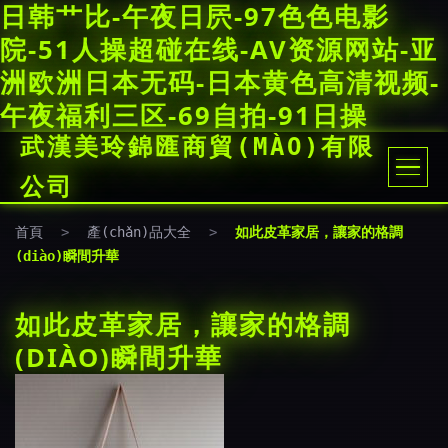
日韩艹比-午夜日屄-97色色电影
院-51人操超碰在线-AV资源网站-亚
洲欧洲日本无码-日本黄色高清视频-
午夜福利三区-69自拍-91日操
武漢美玲錦匯商貿(MÀO)有限
公司
首頁
>
產(chǎn)品大全
>
如此皮革家居，讓家的格調
(diào)瞬間升華
如此皮革家居，讓家的格調
(DIÀO)瞬間升華