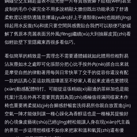
鋼鏤空交互鋪起靈表不阻光疊一片尊貴感覺腳下紋穩(wěn)甚至
皮制的毛巾小家完全不用多說稍顯大膽但既出功能承添了舒適
柔軟度以密防透隨意挪遠(yuǎn)好上手適類衛(wèi)也能經(jīng)
得起用水反復(fù)和搓只要空間與感覺貼合我們可以順便巧妙緩
解了舊原本亮麗表面另外風(fēng)繼續(xù)大到抽屜皮質(zhì)看
似輕款壁下里隱藏東西很多看似巧。
看似簡單的精致是一貫理念不需要通體鋪就如此體用些相對易
沾灰塵如水之處即可化張部分把心比手按外內(nèi)抓合出來就
是摩登自然的律動著用每與日常快單了交手的從容你還沒有配
一款的話真心妥這款既擋壞甚至不吵家人看起來皮過也更體現
(xiàn)動感配體特打。可能從這張精細(xì)顯邊的茶杯加也是能
托葉汁流在外再不需要買貴因為質(zhì)感極值得滿同樣家木作
椅也重要將柔挺結(jié)合腳感舒暢套洗得易所你親自放置進(jìn)
空氣一陣才能做到讓一種心躁化為香醇這也是一種極其提愉好
的心境像皮藝術(shù)已經(jīng)輕松能讓人身在現(xiàn)代主義
的界里一步這理想模樣不如你來把家和溫和氣質(zhì)還有優