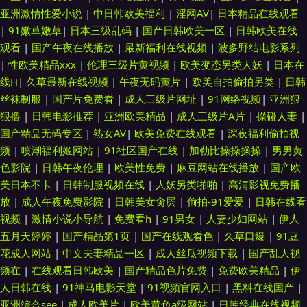
亚洲激情性爱小说
|
中日韩欧美福利
|
淫网AV
|
日本精品在线观看
|
91嫩草嫩草
|
日本三级乱码
|
国产日韩欧美一区
|
日韩欧美在线
观看
|
国产午夜在线播放
|
最新福利在线视频
|
波多野结电影系列
|
性欧美精品xxx
|
伦理三级片黄视频
|
欧美变态另类人妖
|
日本在
线H
|
久草最新在线视频
|
午夜无码黄片
|
欧美自拍偷拍另类
|
日韩
丝袜制服
|
国产片免费看
|
成人三级片网址
|
91网络视频
|
亚洲狠
狠撸
|
日韩电影推荐
|
亚洲欧美精品
|
成人三级片A片
|
操碰人妻
|
国产精品无码专区
|
熟女AV
|
欧美免费在线观看
|
深夜福利偷拍视
频
|
喷潮福利姬网站
|
91社区国产在线
|
加勒比操操操操
|
男男黄
色影院
|
日韩午夜伦理
|
欧美性免费
|
麻豆网站在线播放
|
国产欧
美日本不卡
|
日韩制服视频在线
|
人妖另类啪啪
|
高清影视免费播
放
|
成人午夜免费影院
|
日韩美女肏屄
|
偷拍-91爱爱
|
日韩在线看
视频
|
激情小说小导航
|
免费看h
|
91男女
|
人妻少妇网站
|
伊人
五月天婷婷
|
国产精品第1页
|
国产在线观看色
|
久草口爆
|
91豆
花成人网站
|
中文夫妻精品一区
|
成人丝瓜视频下载
|
国产乱人视
频在
|
在线观看日韩欧美
|
国产精品色片免费
|
免费欧美精品
|
伊
人日韩在线
|
91神马电影天堂
|
91视频官网入口
|
黑料在线国产
|
亚洲综合see
|
成人欧美片
|
欧美黄色a级网站
|
日韩经典在线视频