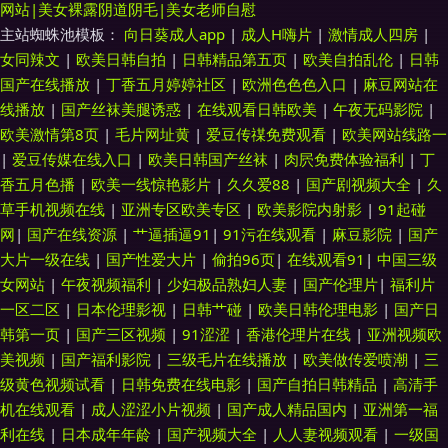
网站|美女裸露阴道阴毛|美女老师自慰
主站蜘蛛池模板：
向日葵成人app
|
成人H嗨片
|
激情成人四房
|
女同辣文
|
欧美日韩自拍
|
日韩精品第五页
|
欧美自拍乱伦
|
日韩
国产在线播放
|
丁香五月婷婷社区
|
欧洲色色色入口
|
麻豆网站在
线播放
|
国产丝袜美腿诱惑
|
在线观看日韩欧美
|
午夜无码影院
|
欧美激情第8页
|
毛片网址黄
|
爱豆传禖免费观看
|
欧美网站线路一
|
爱豆传媒在线入口
|
欧美日韩国产丝袜
|
肉屄免费体验福利
|
丁
香五月色播
|
欧美一线惊艳影片
|
久久爱88
|
国产剧视频大全
|
久
草手机视频在线
|
亚洲专区欧美专区
|
欧美影院内射影
|
91起碰
网
|
国产在线资源
|
艹逼插逼91
|
91污在线观看
|
麻豆影院
|
国产
大片一级在线
|
国产性爱大片
|
偷拍96页
|
在线观看91
|
中国三级
女网站
|
午夜视频福利
|
少妇极品熟妇人妻
|
国产伦理片
|
福利片
一区二区
|
日本伦理影视
|
日韩艹碰
|
欧美日韩伦理电影
|
国产日
韩第一页
|
国产三区视频
|
91涩涩
|
香港伦理片在线
|
亚洲视频欧
美视频
|
国产福利影院
|
三级毛片在线播放
|
欧美做传爱喷潮
|
三
级黄色视频试看
|
日韩免费在线电影
|
国产自拍日韩精品
|
高清手
机在线观看
|
成人涩涩小片视频
|
国产成人精品国内
|
亚洲第一福
利在线
|
日本成年年龄
|
国产视频大全
|
人人妻视频观看
|
一级国