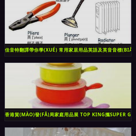
佳音特翻譯帶你學(XUÉ) 常用家居用品英語及英音音標(BIĀO)
香港貿(MÀO)發(FĀ)局家庭用品展 TOP KING攜SUPER 